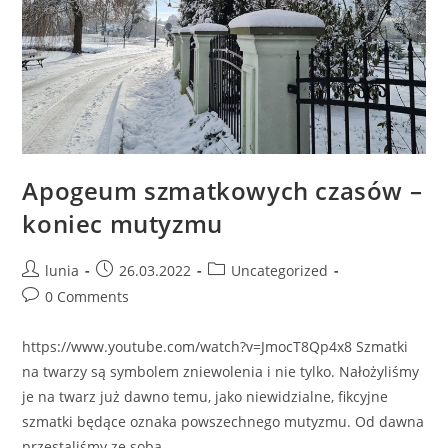
Apogeum szmatkowych czasów –
koniec mutyzmu
Post
Post
Post
lunia
26.03.2022
Uncategorized
author:
published:
category:
Post
0 Comments
comments:
https://www.youtube.com/watch?v=JmocT8Qp4x8 Szmatki
na twarzy są symbolem zniewolenia i nie tylko. Nałożyliśmy
je na twarz już dawno temu, jako niewidzialne, fikcyjne
szmatki będące oznaka powszechnego mutyzmu. Od dawna
przestaliśmy ze sobą…