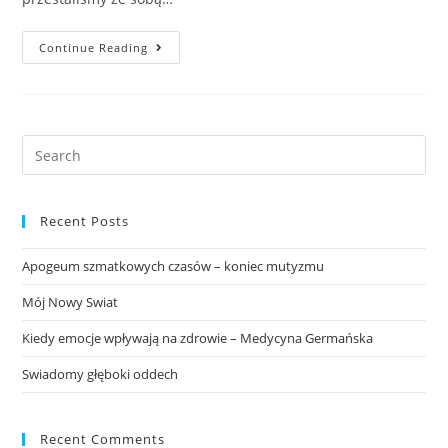
Apogeum
Continue Reading
Szmatkowych
Czasów
–
Koniec
Mutyzmu
Search
this
website
Recent Posts
Apogeum szmatkowych czasów – koniec mutyzmu
Mój Nowy Swiat
Kiedy emocje wpływają na zdrowie – Medycyna Germańska
Swiadomy głęboki oddech
Recent Comments